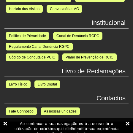
Horário das Visitas
Convocatórias AG
Institucional
Política de Privacidade
Canal de Denúncia RGPC
Regulamento Canal Denúncia RGPC
Código de Conduta de PCIC
Plano de Prevenção de RCIC
Livro de Reclamações
Livro Físico
Livro Digital
Contactos
Fale Connosco
As nossas unidades
Copyright © CREP.pt 2026